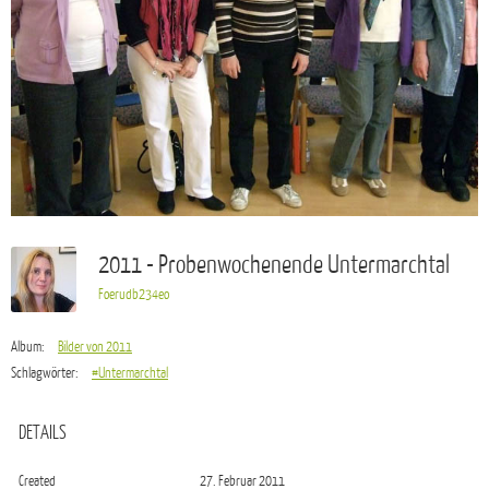
2011 - Probenwochenende Untermarchtal
Foerudb234eo
Album:
Bilder von 2011
Schlagwörter:
#Untermarchtal
DETAILS
Created
27. Februar 2011