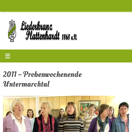
Zum
Inhalt
springen
2011 – Probenwochenende
Untermarchtal