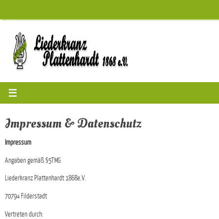
Zum
Inhalt
springen
Impressum & Datenschutz
Impressum
Angaben gemäß §5TMG
Liederkranz Plattenhardt 1868e.V.
70794 Filderstadt
Vertreten durch: