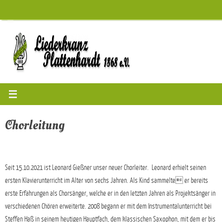
Zum
Inhalt
springen
Chorleitung
Seit 15.10.2021 ist Leonard Gießner unser neuer Chorleiter. Leonard erhielt seinen
ersten Klavierunterricht im Alter von sechs Jahren. Als Kind sammelte er bereits
erste Erfahrungen als Chorsänger, welche er in den letzten Jahren als Projektsänger in
verschiedenen Chören erweiterte. 2008 begann er mit dem Instrumentalunterricht bei
Steffen Haß in seinem heutigen Hauptfach, dem klassischen Saxophon, mit dem er bis