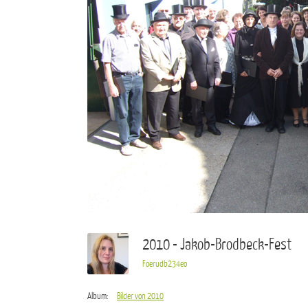
2010 - Jakob-Brodbeck-Fest
Foerudb234eo
Album:
Bilder von 2010