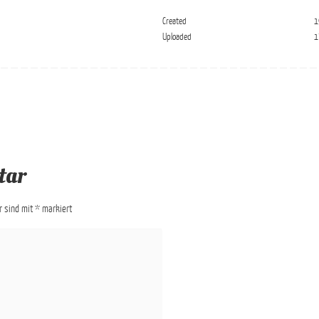
Created
1
Uploaded
1
tar
er sind mit
*
markiert