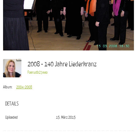
2008 - 140 Jahre Liederkranz
Foerudb234eo
Album:
2004-2008
DETAILS
Uploaded
15. März 2015