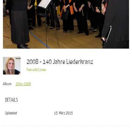
2008 - 140 Jahre Liederkranz
Foerudb234eo
Album:
2004-2008
DETAILS
Uploaded
15. März 2015