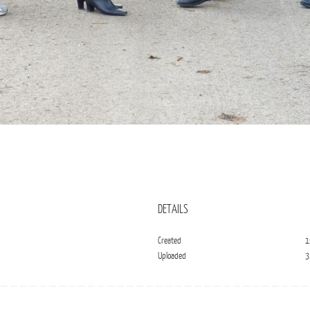
DETAILS
Created
1
Uploaded
3