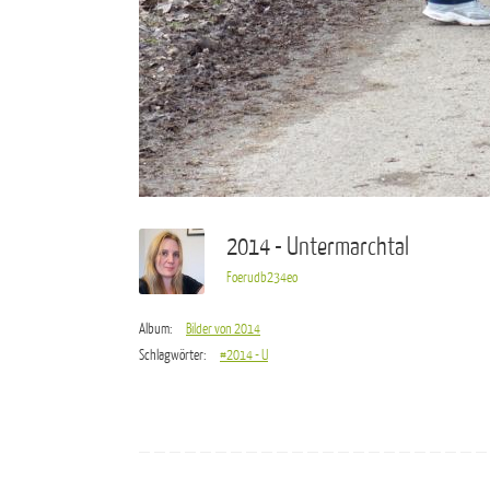
2014 - Untermarchtal
Foerudb234eo
Album:
Bilder von 2014
Schlagwörter:
#2014 - U