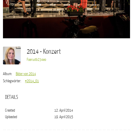
2014 - Konzert
Foerudb234eo
Album:
Bilder von 2014
Schlagwörter:
#2014_01
DETAILS
Created
12. April 2014
Uploaded
19. April 2015