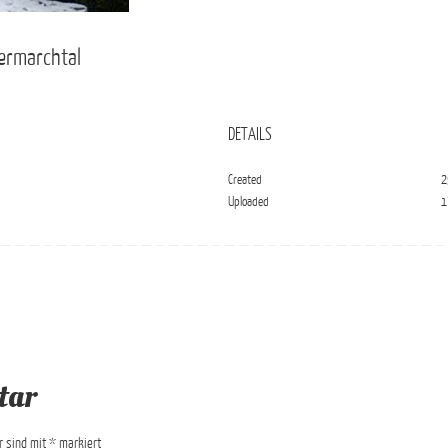
ermarchtal
DETAILS
Created
2
Uploaded
1
tar
er sind mit
*
markiert