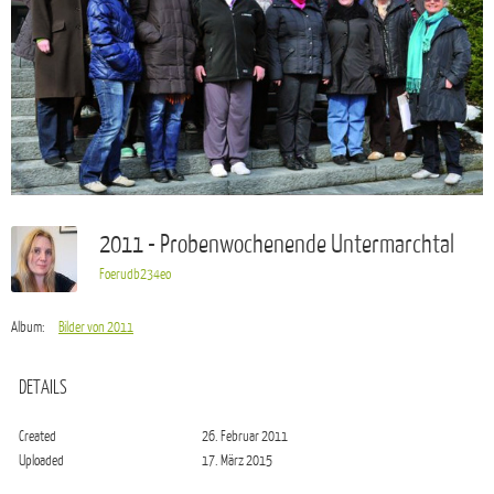
2011 - Probenwochenende Untermarchtal
Foerudb234eo
Album:
Bilder von 2011
DETAILS
Created
26. Februar 2011
Uploaded
17. März 2015