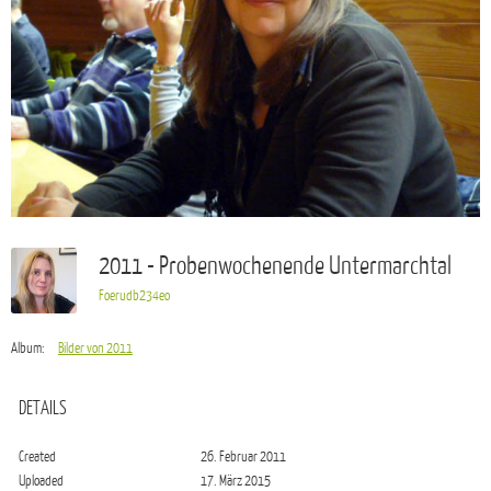
2011 - Probenwochenende Untermarchtal
Foerudb234eo
Album:
Bilder von 2011
DETAILS
Created
26. Februar 2011
Uploaded
17. März 2015