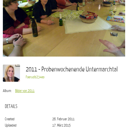
2011 - Probenwochenende Untermarchtal
Foerudb234eo
Album:
Bilder von 2011
DETAILS
Created
26. Februar 2011
Uploaded
17. März 2015