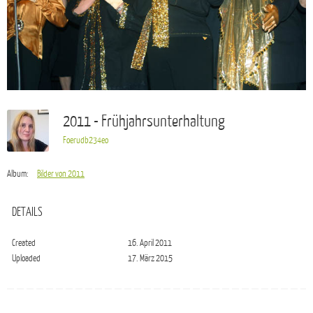
2011 - Frühjahrsunterhaltung
Foerudb234eo
Album:
Bilder von 2011
DETAILS
Created
16. April 2011
Uploaded
17. März 2015