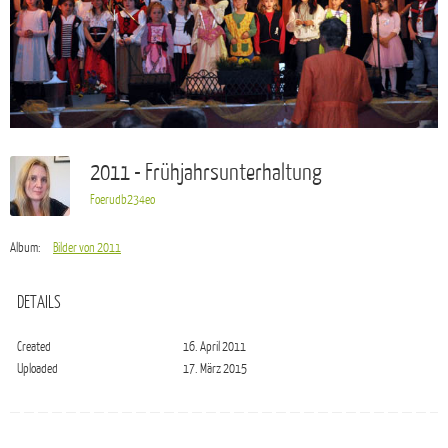
2011 - Frühjahrsunterhaltung
Foerudb234eo
Album:
Bilder von 2011
DETAILS
Created
16. April 2011
Uploaded
17. März 2015