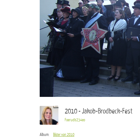
2010 - Jakob-Brodbeck-Fest
Foerudb234eo
Album:
Bilder von 2010