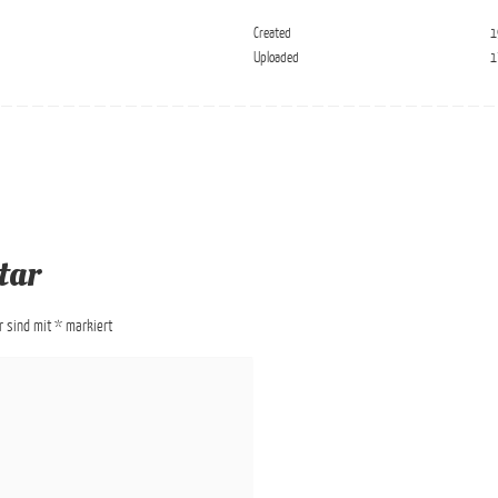
Created
1
Uploaded
1
tar
er sind mit
*
markiert