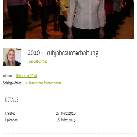
2010 - Frühjahrsunterhaltung
Foerudb234eo
Album:
Bilder von 2010
Schlagwörter:
#Liederkranz Plattenhardt
DETAILS
Created
27. März 2010
Uploaded
16. März 2015