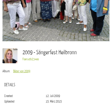
2009 - Sängerfest Heilbronn
Foerudb234eo
Album:
Bilder von 2009
DETAILS
Created
12. Juli 2009
Uploaded
15. März 2015