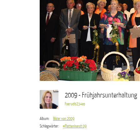
2009 - Frühjahrsunterhaltung
Foerudb234eo
Album:
Bilder von 2009
Schlagwörter:
#Plattenhardt 09