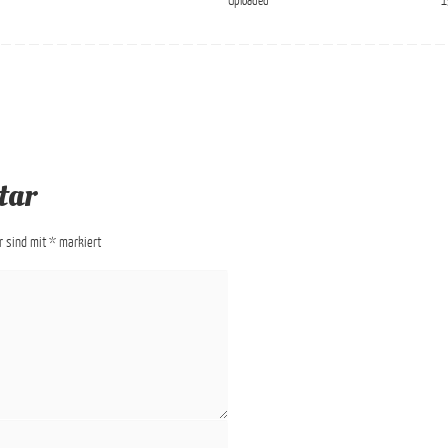
Uploaded
1
tar
er sind mit
*
markiert