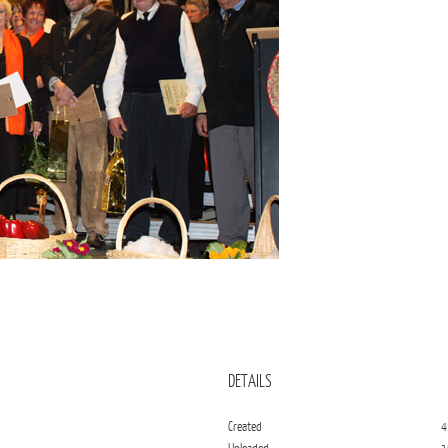
DETAILS
Created
4