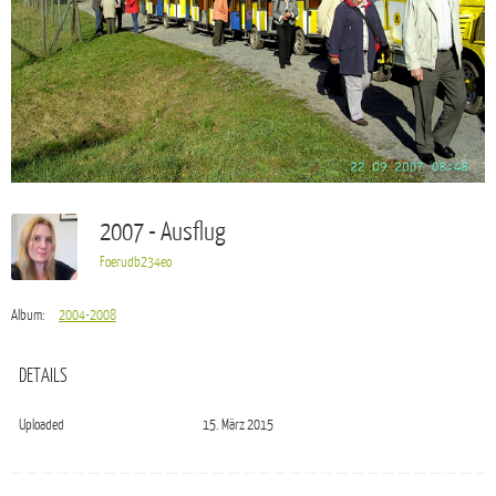
2007 - Ausflug
Foerudb234eo
Album:
2004-2008
DETAILS
Uploaded
15. März 2015