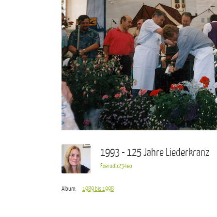
1993 - 125 Jahre Liederkranz
Foerudb234eo
Album:
1989 bis 1998