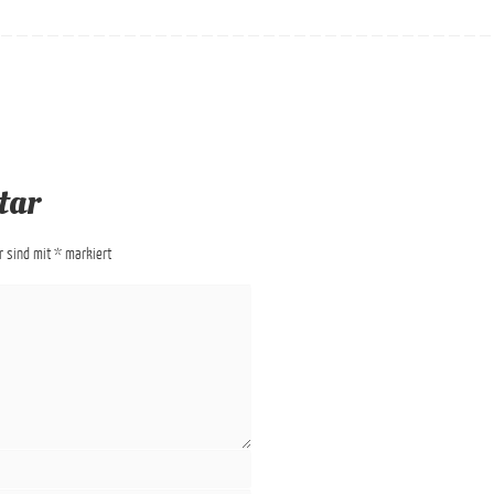
tar
er sind mit
*
markiert